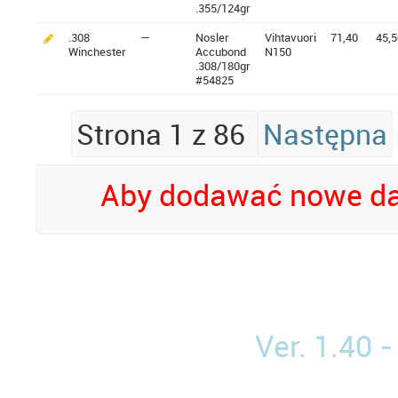
.355/124gr
.308
—
Nosler
Vihtavuori
71,40
45,5
Winchester
Accubond
N150
.308/180gr
#54825
Strona 1 z 86
Następna
Aby dodawać nowe da
Ver. 1.40 -