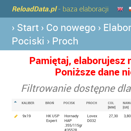
ReloadData.pl
- baza elaboracji
› Start
› Co nowego
› Elabo
Pociski
› Proch
Pamiętaj, elaborujesz
Poniższe dane ni
Filtrowanie dostępne d
KALIBER
BROŃ
POCISK
PROCH
COL
NAW
[MM]
[GR]
9x19
HK USP
Hornady
Lovex
27,30
3,80
Expert
HAP
D032
.355/115gr
#35528