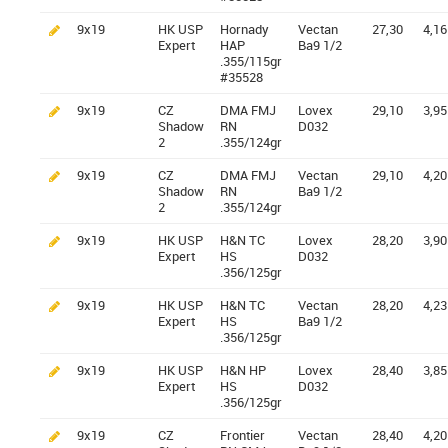
9x19
HK USP
Hornady
Vectan
27,30
4,16
Expert
HAP
Ba9 1/2
.355/115gr
#35528
9x19
CZ
DMA FMJ
Lovex
29,10
3,95
Shadow
RN
D032
2
.355/124gr
9x19
CZ
DMA FMJ
Vectan
29,10
4,20
Shadow
RN
Ba9 1/2
2
.355/124gr
9x19
HK USP
H&N TC
Lovex
28,20
3,90
Expert
HS
D032
.356/125gr
9x19
HK USP
H&N TC
Vectan
28,20
4,23
Expert
HS
Ba9 1/2
.356/125gr
9x19
HK USP
H&N HP
Lovex
28,40
3,85
Expert
HS
D032
.356/125gr
9x19
CZ
Frontier
Vectan
28,40
4,20