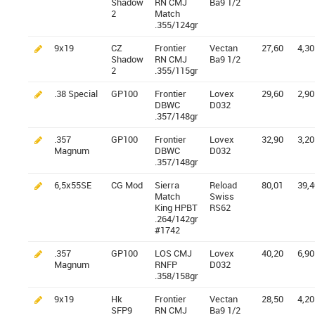
Shadow
RN CMJ
Ba9 1/2
2
Match
.355/124gr
9x19
CZ
Frontier
Vectan
27,60
4,30
Shadow
RN CMJ
Ba9 1/2
2
.355/115gr
.38 Special
GP100
Frontier
Lovex
29,60
2,90
DBWC
D032
.357/148gr
.357
GP100
Frontier
Lovex
32,90
3,20
Magnum
DBWC
D032
.357/148gr
6,5x55SE
CG Mod
Sierra
Reload
80,01
39,4
Match
Swiss
King HPBT
RS62
.264/142gr
#1742
.357
GP100
LOS CMJ
Lovex
40,20
6,90
Magnum
RNFP
D032
.358/158gr
9x19
Hk
Frontier
Vectan
28,50
4,20
SFP9
RN CMJ
Ba9 1/2