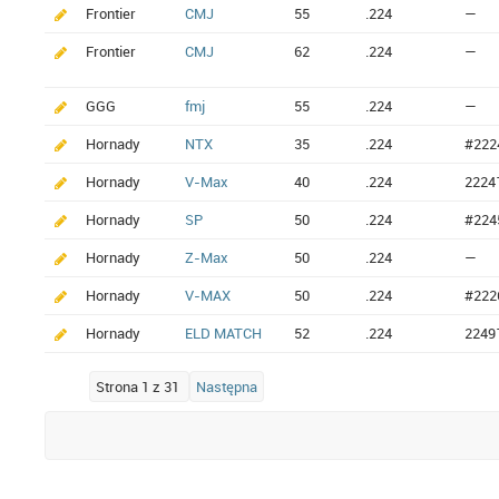
Frontier
CMJ
55
.224
—
Frontier
CMJ
62
.224
—
GGG
fmj
55
.224
—
Hornady
NTX
35
.224
#222
Hornady
V-Max
40
.224
2224
Hornady
SP
50
.224
#224
Hornady
Z-Max
50
.224
—
Hornady
V-MAX
50
.224
#222
Hornady
ELD MATCH
52
.224
2249
Strona 1 z 31
Następna