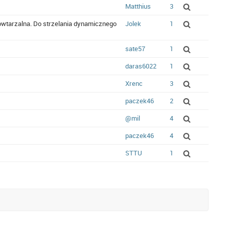
Matthius
3
powtarzalna. Do strzelania dynamicznego
Jolek
1
sate57
1
daras6022
1
Xrenc
3
paczek46
2
@mil
4
paczek46
4
STTU
1