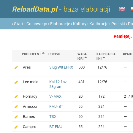
ReloadData.pl
- baza elaboracji
› Start
› Co nowego
› Elaboracje
› Kalibry
› Kalibracje
› Pociski
› P
Pamiętaj, 
PRODUCENT
POCISK
WAGA
KALIBRACJA
#PART
[GR]
[IN]
Ares
Slug W8 EPRX
500
12/76
—
Lee mold
Kal.12 1oz
431
12/76
—
28gram
Hornady
V-MAX
20
.172
2171
Armscor
FMJ-BT
55
.224
—
Barnes
TSX
50
.224
—
Campro
BT FMJ
55
.224
—