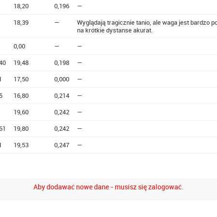
18,20
0,196
—
18,39
—
Wyglądają tragicznie tanio, ale waga jest bardzo 
na krótkie dystanse akurat.
0,00
—
—
40
19,48
0,198
—
1
17,50
0,000
—
5
16,80
0,214
—
19,60
0,242
—
61
19,80
0,242
—
1
19,53
0,247
—
Aby dodawać nowe dane - musisz się zalogować.