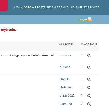
WITAM,
GOŚCIA
PROSZĘ SIĘ
ZALOGOWAĆ
LUB
ZAREJESTROWAĆ
Inbox
z myślenia.
WŁAŚCICIEL
ELABORACJI
torem. Dostępny np. w Halinka Arms lub
teemoor
1
d_bloch
1
H4X0R
1
Heilsberg
1
daras6022
1
barwa73
2