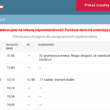
roch
elaborujesz na własną odpowiedzialność! Poniższe dane nie zwalniają 
Filtrowanie dostępne dla zalogowanych użytkowników.
DŁUGOŚĆ
BC
KOMENTARZ
[MM]
37,60
—
32-gramowa breneka. Waga i długość ze stabiliza
Strobl.cz
15,80
—
—
0
15,10
0,185
.17 Caliber Varmint Bullet
19,10
—
—
19,56
—
—
19,00
—
—