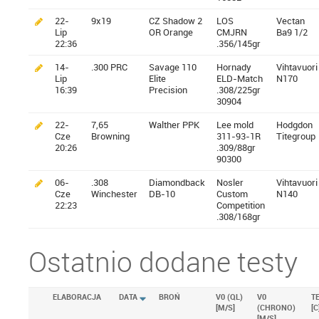
22-
9x19
CZ Shadow 2
LOS
Vectan
Lip
OR Orange
CMJRN
Ba9 1/2
22:36
.356/145gr
14-
.300 PRC
Savage 110
Hornady
Vihtavuori
Lip
Elite
ELD-Match
N170
16:39
Precision
.308/225gr
30904
22-
7,65
Walther PPK
Lee mold
Hodgdon
Cze
Browning
311-93-1R
Titegroup
20:26
.309/88gr
90300
06-
.308
Diamondback
Nosler
Vihtavuori
Cze
Winchester
DB-10
Custom
N140
22:23
Competition
.308/168gr
Ostatnio dodane testy
ELABORACJA
DATA
BROŃ
V0 (QL)
V0
T
[M/S]
(CHRONO)
[C
[M/S]