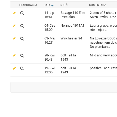
ELABORACJA
DATA
BROŃ
KOMENTARZ
14-Lip
Savage 110 Elite
2 sets of 5 shots
16:41
Precision
SD=0.9 with ES=2.
04-Cze
Norinco 1911A1
Ładna grupa, wyci
15:09
równiejsze.
03-Maj
Winchester 94
Na Lovexie D060 i
16:27
napełnieniem do s
Do plumkania
28-Kwi
colt 1911a1
Mild and very accu
20:43
1943
19-Kwi
colt 1911a1
positive : accurat
12:06
1943