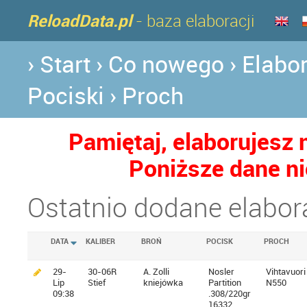
ReloadData.pl
- baza elaboracji
› Start
› Co nowego
› Elabo
Pociski
› Proch
Pamiętaj, elaborujesz
Poniższe dane ni
Ostatnio dodane elabor
DATA
KALIBER
BROŃ
POCISK
PROCH
29-
30-06R
A. Zolli
Nosler
Vihtavuori
Lip
Stief
kniejówka
Partition
N550
09:38
.308/220gr
16332