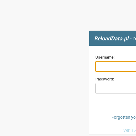
ReloadData.pl
- 
Username:
Password:
Forgotten y
Ver. 1.