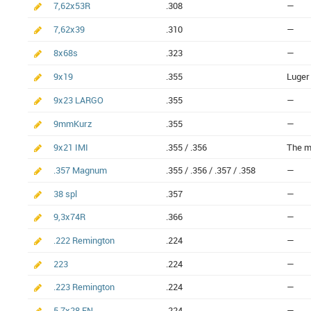
7,62x53R
.308
—
7,62x39
.310
—
8x68s
.323
—
9x19
.355
Luger
9x23 LARGO
.355
—
9mmKurz
.355
—
9x21 IMI
.355 / .356
The mo
.357 Magnum
.355 / .356 / .357 / .358
—
38 spl
.357
—
9,3x74R
.366
—
.222 Remington
.224
—
223
.224
—
.223 Remington
.224
—
5.7x28 FN
.224
—