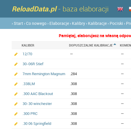
ReloadData.pl
- baza elaboracji
› Start
› Co nowego
› Elaboracje
› Kalibry
› Kalibracje
› Pociski
› P
Pamiętaj, elaborujesz na własną odpowi
KALIBER
DOPUSZCZALNE KALIBRACJE
KOMEN
12/70
—
—
30-06R Stief
—
7mm Remington Magnum
.284
—
.338LM
.308
—
.300 AAC Blackout
.308
—
30-30 winchester
.308
—
.300 PRC
.308
—
.30 06 Springfield
.308
—