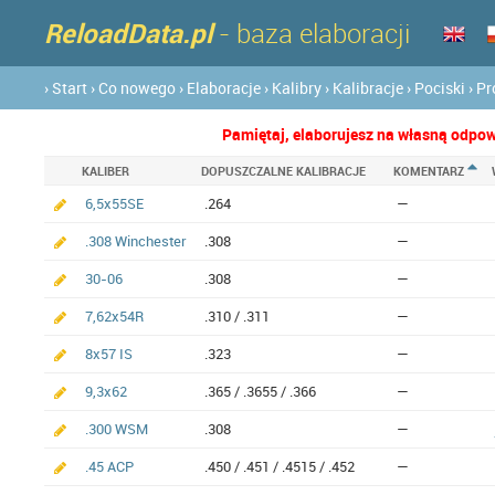
ReloadData.pl
- baza elaboracji
› Start
› Co nowego
› Elaboracje
› Kalibry
› Kalibracje
› Pociski
› P
Pamiętaj, elaborujesz na własną odpowi
KALIBER
DOPUSZCZALNE KALIBRACJE
KOMENTARZ
6,5x55SE
.264
—
.308 Winchester
.308
—
30-06
.308
—
7,62x54R
.310 / .311
—
8x57 IS
.323
—
9,3x62
.365 / .3655 / .366
—
.300 WSM
.308
—
.45 ACP
.450 / .451 / .4515 / .452
—