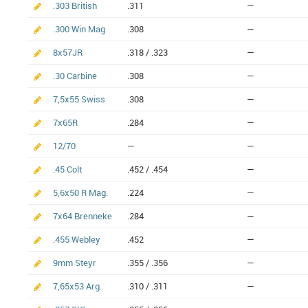
.303 British
.311
—
.300 Win Mag
.308
—
8x57JR
.318 / .323
—
.30 Carbine
.308
—
7,5x55 Swiss
.308
—
7x65R
.284
—
12/70
—
—
.45 Colt
.452 / .454
—
5,6x50 R Mag.
.224
—
7x64 Brenneke
.284
—
.455 Webley
.452
—
9mm Steyr
.355 / .356
—
7,65x53 Arg.
.310 / .311
—