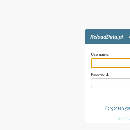
ReloadData.pl
- 
Username:
Password:
Forgotten yo
Ver. 1.