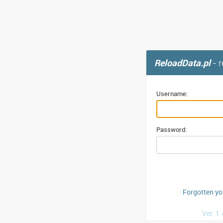
ReloadData.pl
- 
Username:
Password:
Forgotten y
Ver. 1.