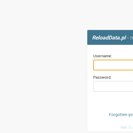
ReloadData.pl
- 
Username:
Password:
Forgotten y
Ver. 1.