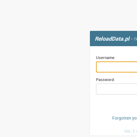
ReloadData.pl
- 
Username:
Password:
Forgotten y
Ver. 1.