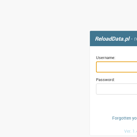
ReloadData.pl
- 
Username:
Password:
Forgotten y
Ver. 1.