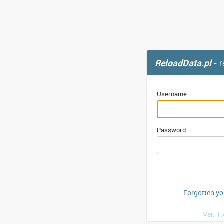
ReloadData.pl
- 
Username:
Password:
Forgotten y
Ver. 1.