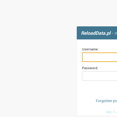
ReloadData.pl
- 
Username:
Password:
Forgotten y
Ver. 1.