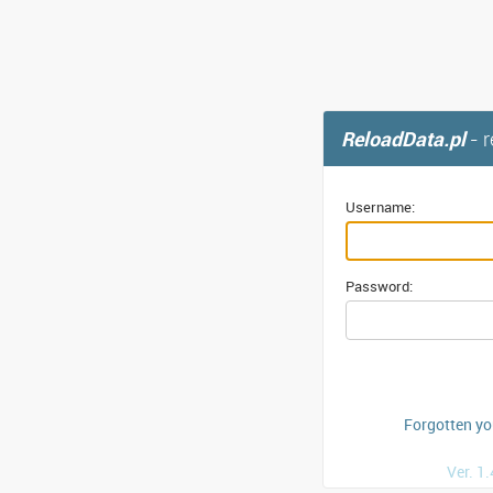
ReloadData.pl
- 
Username:
Password:
Forgotten y
Ver. 1.