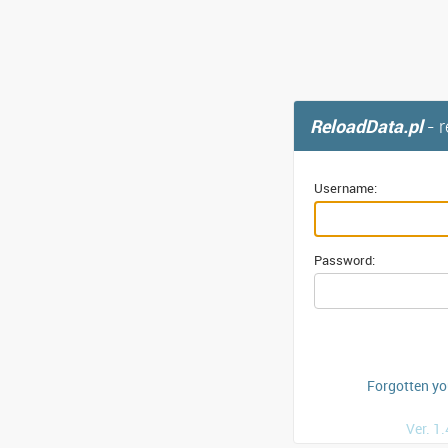
ReloadData.pl
- 
Username:
Password:
Forgotten y
Ver. 1.