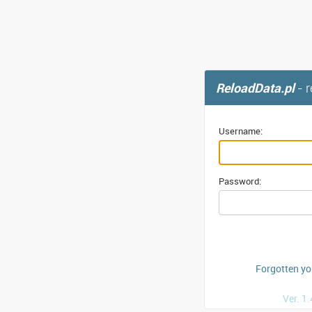
ReloadData.pl
- 
Username:
Password:
Forgotten y
Ver. 1.