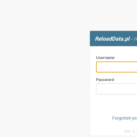
ReloadData.pl
- 
Username:
Password:
Forgotten y
Ver. 1.