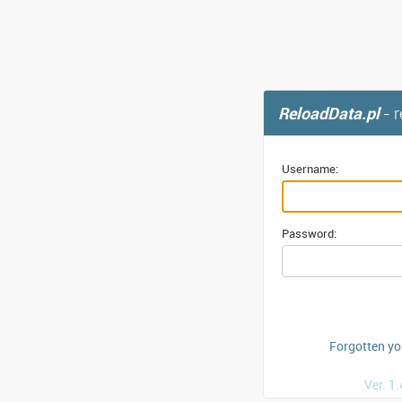
ReloadData.pl
- 
Username:
Password:
Forgotten y
Ver. 1.