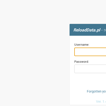
ReloadData.pl
- 
Username:
Password:
Forgotten y
Ver. 1.