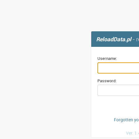
ReloadData.pl
- 
Username:
Password:
Forgotten y
Ver. 1.