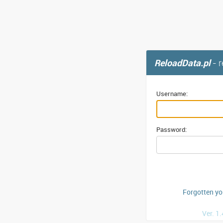
ReloadData.pl
- 
Username:
Password:
Forgotten y
Ver. 1.