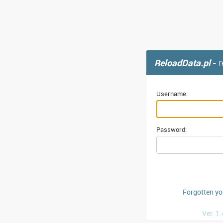
ReloadData.pl
- 
Username:
Password:
Forgotten y
Ver. 1.