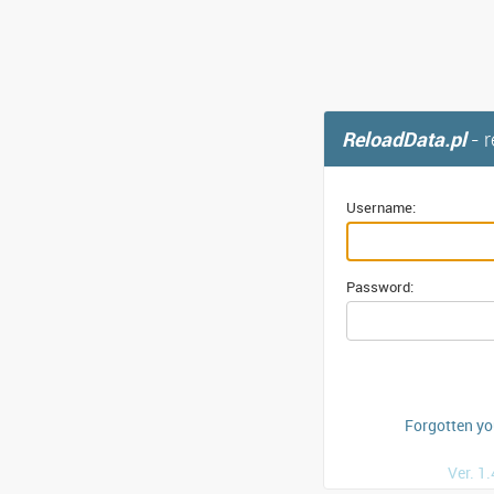
ReloadData.pl
- 
Username:
Password:
Forgotten y
Ver. 1.