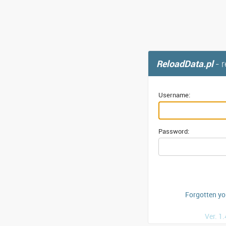
ReloadData.pl
- 
Username:
Password:
Forgotten y
Ver. 1.